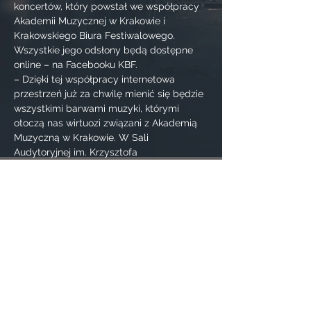
koncertów, który powstał we współpracy 
Akademii Muzycznej w Krakowie i 
Krakowskiego Biura Festiwalowego. 
Wszystkie jego odsłony będą dostępne 
online – na Facebooku KBF.
– Dzięki tej współpracy internetowa 
przestrzeń już za chwilę mienić się będzie 
wszystkimi barwami muzyki, którymi 
otoczą nas wirtuozi związani z Akademią 
Muzyczną w Krakowie. W Sali 
Audytoryjnej im. Krzysztofa 
Pendereckiego w Centrum Kongresowym 
ICE Kraków wystąpią artyści, którzy swoją 
grą poprowadzą nas w najpiękniejszy 
świat dźwięków, gdzie muzyka staje się 
najwyższą wartością piękna. Wsłuchajmy 
się zatem w jej brzmienie, a pełni 
zachwytu odnajdziemy zaczarowany 
świat dostępny tylko dla tych, którzy go 
naprawdę szukają – zaprasza rektor 
Akademii Muzycznej w Krakowie, prof. 