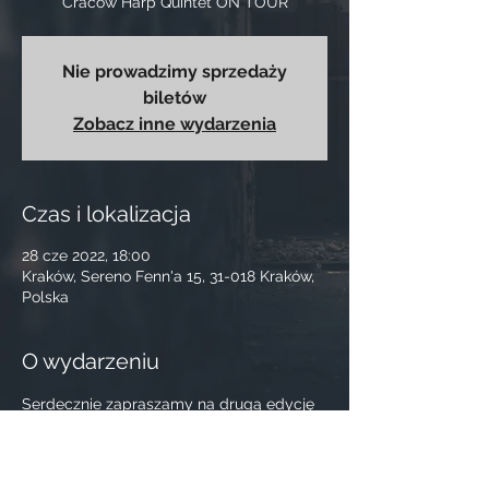
Cracow Harp Quintet ON TOUR
Nie prowadzimy sprzedaży
biletów
Zobacz inne wydarzenia
Czas i lokalizacja
28 cze 2022, 18:00
Kraków, Sereno Fenn'a 15, 31-018 Kraków,
Polska
O wydarzeniu
Serdecznie zapraszamy na drugą edycję 
Krakowskich Warsztatów Harfowych! 
W tym roku koncert naszego kwintetu 
oparty będzie o repertuar z naszej 