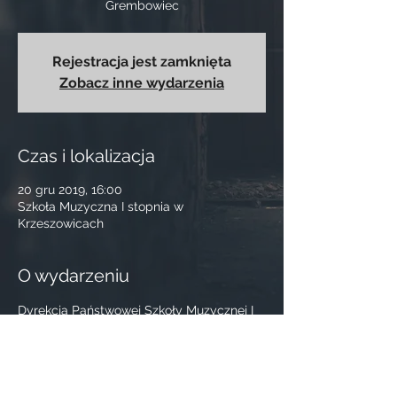
Grembowiec
Rejestracja jest zamknięta
Zobacz inne wydarzenia
Czas i lokalizacja
20 gru 2019, 16:00
Szkoła Muzyczna I stopnia w
Krzeszowicach
O wydarzeniu
Dyrekcja Państwowej Szkoły Muzycznej I 
st. im. Z. Noskowskiego w Krzeszowicach 
serdecznie zaprasza wszystkich uczniów, 
rodziców i pracowników Szkoły na 
spotkanie opłatkowe i Koncert Wigilijny 