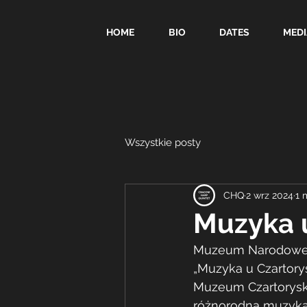
HOME
BIO
DATES
MEDI
Wszystkie posty
CHQ
2 wrz 2024
1 
Muzyka u
Muzeum Narodowe w 
„Muzyka u Czartorys
Muzeum Czartoryski
różnorodną muzyką 