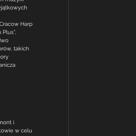
yjątkowych 
 Cracow Harp 
Plus”, 
Iwo 
rów, takich 
ory 
anicza 
ont i 
owie w celu 