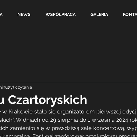
A
NEWS
WSPÓŁPRACA
GALERIA
KONT
minut(y) czytania
 Czartoryskich
Krakowie stało się organizatorem pierwszej edycji 
kich”. W dniach od 29 sierpnia do 1 września 2024 rok
ch zamieniło się w prawdziwą salę koncertową, wyp
kameralną. Festiwal zaoferował przekrojowy progr