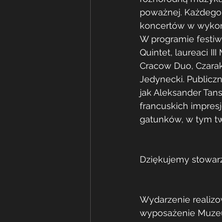
poważnej. Każdego 
koncertów w wykon
W programie festiw
Quintet, laureaci I
Cracow Duo, Czarak
Jedynecki. Publiczn
jak Aleksander Tan
francuskich impres
gatunków, w tym twó
Dziękujemy stowar
Wydarzenie realizo
wyposażenie Muzeu