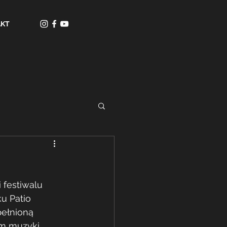
AKT
festiwalu 
u Patio 
ełnioną 
am muzyki 