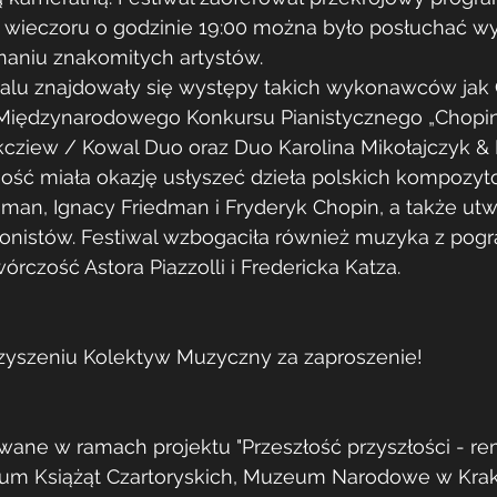
wieczoru o godzinie 19:00 można było posłuchać w
aniu znakomitych artystów.
alu znajdowały się występy takich wykonawców jak
II Międzynarodowego Konkursu Pianistycznego „Chopin 
cziew / Kowal Duo oraz Duo Karolina Mikołajczyk & 
ość miała okazję usłyszeć dzieła polskich kompozyto
sman, Ignacy Friedman i Fryderyk Chopin, a także utw
jonistów. Festiwal wzbogaciła również muzyka z pogr
rczość Astora Piazzolli i Fredericka Katza.
zyszeniu Kolektyw Muzyczny za zaproszenie!
wane w ramach projektu "Przeszłość przyszłości - rem
m Książąt Czartoryskich, Muzeum Narodowe w Krak