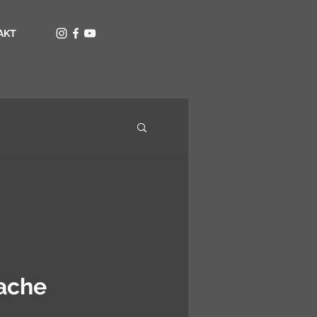
AKT
rache