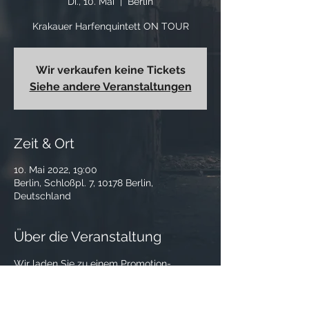
Di., 10. Mai
  |  
Berlin
Krakauer Harfenquintett ON TOUR
Wir verkaufen keine Tickets
Siehe andere Veranstaltungen
Zeit & Ort
10. Mai 2022, 19:00
Berlin, Schloßpl. 7, 10178 Berlin,
Deutschland
Über die Veranstaltung
Wir laden Sie zu einem Promotion-
Konzert unseres Albums in BERLIN ein! 
 Am 10. Mai spielen wir in der Hochschule 
für Musik Hanns Eisler Berlin für Sie ein 