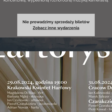
koncertową, wypełnioną różnorodną muzyką kameralną.
Nie prowadzimy sprzedaży biletów
Zobacz inne wydarzenia