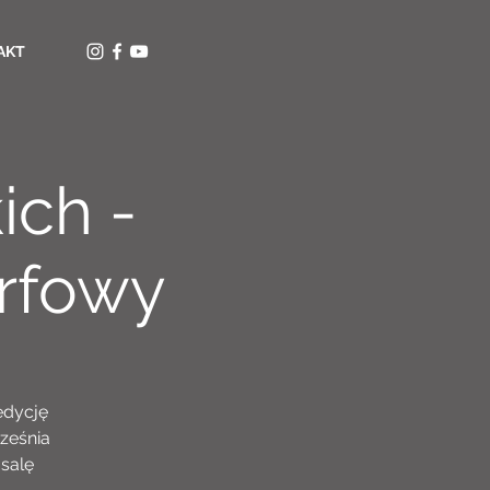
AKT
ich -
arfowy
edycję
rześnia
salę