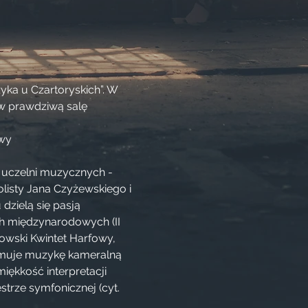
ka u Czartoryskich”. W 
 w prawdziwą salę 
owy
 uczelni muzycznych - 
listy Jana Czyżewskiego i 
elą się pasją 
ch międzynarodowych (II 
owski Kwintet Harfowy, 
muje muzykę kameralną 
̨kkość interpretacji 
estrze symfonicznej (cyt. 