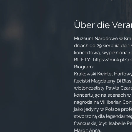
Über die Vera
Muzeum Narodowe w Krakowi
dniach od 29 sierpnia do 
koncertową, wypełnioną 
BILETY:  https://mnk.pl/a
Biogram:

Krakowski Kwintet Harfowy
flecistki Magdaleny Di Blas
wiolonczelisty Pawła Czarak
koncertując na scenach w P
nagroda na VII Iberian Con
jako jedyny w Polsce prof
stworzoną dla legendarnego
francuskiej (cyt. Isabelle P
Margit Anna…