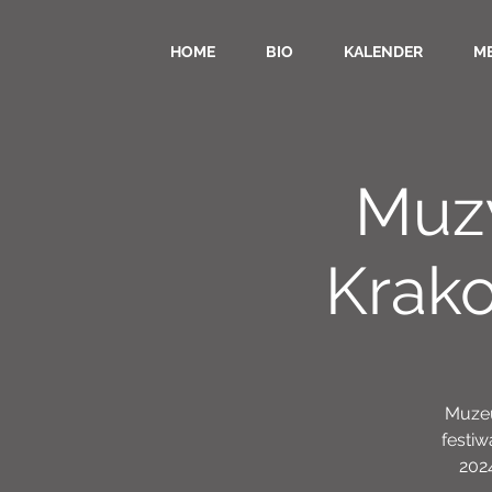
HOME
BIO
KALENDER
M
Muzy
Krako
Muzeu
festiw
202