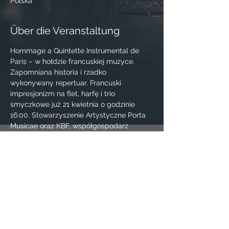
Polska
Über die Veranstaltung
Hommage a Quintette Instrumental de 
Paris – w hołdzie francuskiej muzyce. 
Zapomniana historia i rzadko 
wykonywany repertuar. Francuski 
impresjonizm na flet, harfę i trio 
smyczkowe już 21 kwietnia o godzinie 
16:00. Stowarzyszenie Artystyczne Porta 
Musicae oraz KBF, współgospodarz 
Pałacu Potockich, zapraszają 
na dwudzieste spotkanie cyklu „Porta 
w Pałacu” podczas którego zabrzmi 
muzyka w wykonaniu wyjątkowej formacji 
Cracow Harp Quintet.
BILETY DO POBRANIA
Program:
Jacques Pillois – 5 Haïkaï, Epigrammes 
lyriques du Japon 